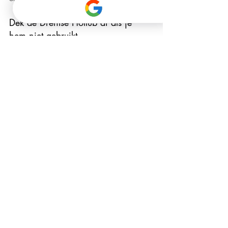
Dek de Drentse Hottub af als je 
hem niet gebruikt
De Drentse Hottubdeksel houdt onder 
andere vuil tegen dat van buitenaf in de 
Drentse Hottub terechtkomt. Dit kun je niet 
voorkomen als je in de Drentse Hottub zit, 
maar als je hem niet gebruikt, kun je de 
deksel erop leggen. Dit voorkomt een 
hoop bladeren, pluisjes en insecten in het 
water. Bovendien blijft het water lekker 
warm met de deksel erop, en kun je als je 
de Drentse Hottub 's avonds hebt 
gebruikt, 's ochtends alweer genieten van 
het warme water met slechts een paar 
graden bijstoken.