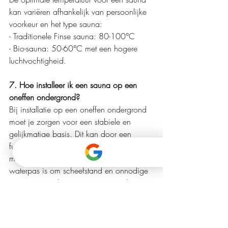
kan variëren afhankelijk van persoonlijke 
voorkeur en het type sauna:
- Traditionele Finse sauna: 80-100°C
- Bio-sauna: 50-60°C met een hogere 
luchtvochtigheid.
7. Hoe installeer ik een sauna op een 
oneffen ondergrond?
Bij installatie op een oneffen ondergrond 
moet je zorgen voor een stabiele en 
gelijkmatige basis. Dit kan door een 
fundament van beton of houten balken te 
maken. Het is belangrijk dat de basis 
waterpas is om scheefstand en onnodige 
spanning op de constructie te voorkomen.
8. Zijn er speciale elektrische vereisten 
voor saunakachels?